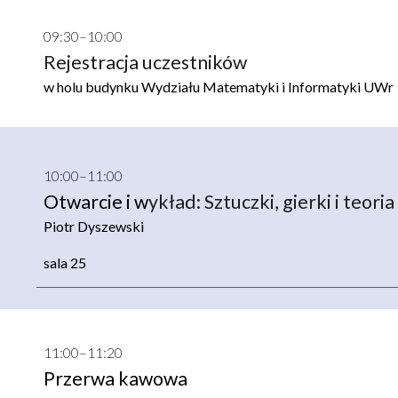
09:
3
0–10:00
Rejestracja uczestników
w
holu budynku Wydziału Matematyki i Informatyki UWr
10:
0
0–11:00
Otwarcie i w
ykład:
Sztuczki, gierki i teor
Piotr Dyszewski
sala 25
11:00–11:20
Przerwa kawowa