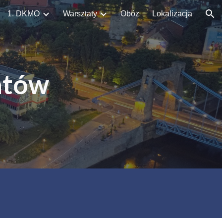
1. DKMO
Warsztaty
Obóz
Lokalizacja
ion
atów