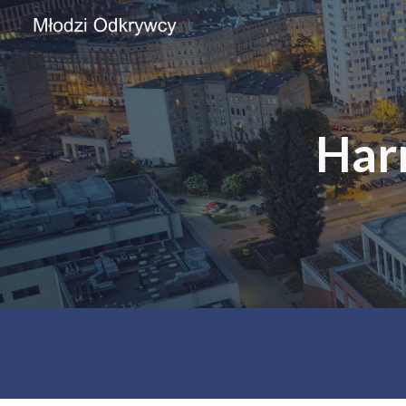
Sk
Har