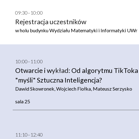
09:30–10:00
Rejestracja uczestników
w
holu budynku Wydziału Matematyki i Informatyki UWr
10:00–11:00
Otwarcie i w
ykład:
Od algorytmu TikToka
"myśli" Sztuczna Inteligencja?
Dawid Skowronek, Wojciech Fiołka, Mateusz Serzysko
sala 25
11:
1
0–1
2:4
0