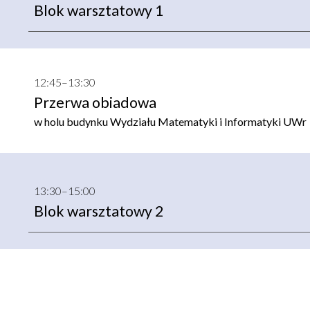
Blok warsztatowy 1
1
2:45
–13:30
Przerwa obiadowa
w
holu budynku Wydziału Matematyki i Informatyki UWr
1
3:3
0–15:00
Blok warsztatowy 2