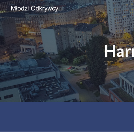
Sk
Har