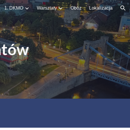
1. DKMO
Warsztaty
Obóz
Lokalizacja
ion
atów