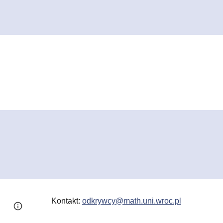
Kontakt:
odkrywcy@math.uni.wroc.pl
Page
Report abuse
updated