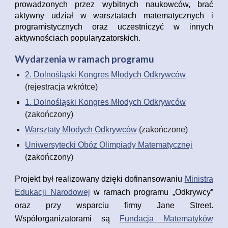
prowadzonych przez wybitnych naukowców, brać
aktywny udział w warsztatach matematycznych i
programistycznych oraz uczestniczyć w innych
aktywnościach popularyzatorskich.
Wydarzenia w ramach programu
2. Dolnośląski Kongres Młodych Odkrywców
(
rejestracja wkrótce
)
1. Dolnośląski Kongres Młodych Odkrywców
(zakończony)
Warsztaty Młodych Odkrywców
(zakończone)
Uniwersytecki Obóz Olimpiady Matematycznej
(zakończony)
Projekt był realizowany dzięki dofinansowaniu
Ministra
Edukacji Narodowej
w ramach programu „Odkrywcy”
oraz przy wsparciu firmy Jane Street.
W
spółorganiz
atorami są
Fundac
ja
Matematyków